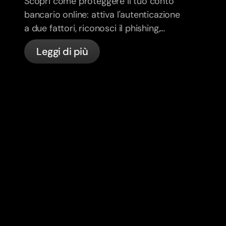
Scopri come proteggere il tuo conto
bancario online: attiva l'autenticazione
a due fattori, riconosci il phishing,
gestisci le tue carte e scopri come
Leggi di più
bunq protegge il tuo denaro