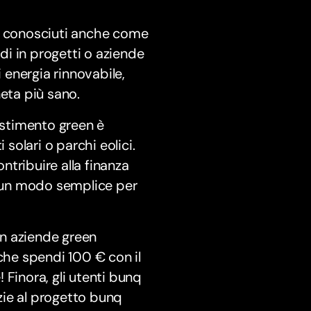
n, conosciuti anche come
ldi in progetti o aziende
i energia rinnovabile,
neta più sano.
stimento green è
 solari o parchi eolici.
tribuire alla finanza
e un modo semplice per
 in aziende green
che spendi 100 € con il
 Finora, gli utenti bunq
azie al progetto bunq