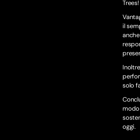
Trees!
Vantag
il sem
anche 
respon
preser
Inoltr
perfor
solo f
Conclu
modo p
sosten
oggi.