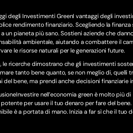
gi degli Investimenti GreenI vantaggi degli invest
plice rendimento finanziario. Scegliendo la finanza 
a un pianeta più sano. Sostieni aziende che danno 
sabilità ambientale, aiutando a combattere il ca
vare le risorse naturali per le generazioni future.
e, le ricerche dimostrano che gli investimenti soste
mare tanto bene quanto, se non meglio di, quelli tr
ai del bene, ma prendi anche decisioni finanziarie in
sioneInvestire nell’economia green è molto più di
otente per usare il tuo denaro per fare del bene. 
ibile è a portata di mano. Inizia a far sì che il tuo