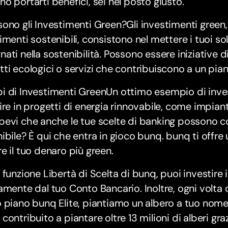
o portarti benefici, sei nel posto giusto.
ono gli Investimenti Green?Gli investimenti gree
imenti sostenibili, consistono nel mettere i tuoi so
ati nella sostenibilità. Possono essere iniziative d
ti ecologici o servizi che contribuiscono a un pia
i di Investimenti GreenUn ottimo esempio di inve
ire in progetti di energia rinnovabile, come impianti
evi che anche le tue scelte di banking possono con
ibile? È qui che entra in gioco bunq. bunq ti offr
e il tuo denaro più green.
 funzione Libertà di Scelta di bunq, puoi investire
amente dal tuo Conto Bancario. Inoltre, ogni volta 
 piano bunq Elite, piantiamo un albero a tuo nome!
contribuito a piantare oltre 13 milioni di alberi gr