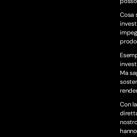
posson
Cosa s
invest
impegn
prodot
Esemp
invest
Ma sap
sosten
render
Con la
dirett
nostro
hanno 