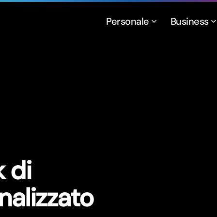
Personale
Business
k di
alizzato