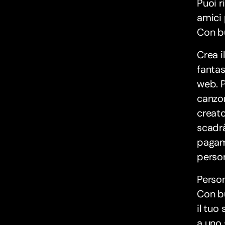
Puoi r
amici 
Con bu
Crea i
fantas
web. P
canzon
creato
scadrà
pagame
person
Person
Con b
il tuo
a uno 