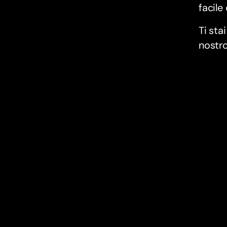
facile
Ti sta
nostro