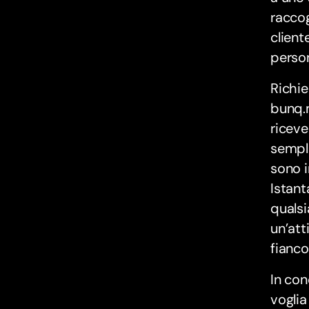
raccog
client
person
Richie
bunq.m
riceve
sempli
sono i
Istant
qualsi
un’att
fianco
In con
voglia