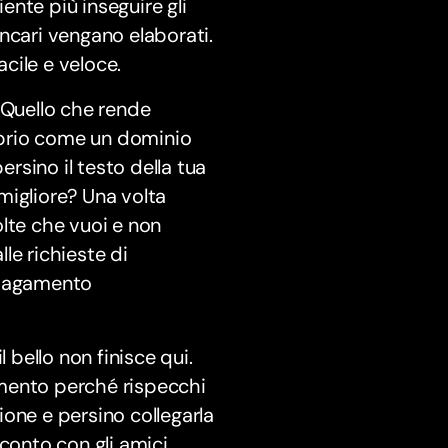
iente più inseguire gli
bancari vengano elaborati.
cile e veloce.
oQuello che rende
roprio come un dominio
ersino il testo della tua
 migliore? Una volta
volte che vuoi e non
lle richieste di
 pagamento
 bello non finisce qui.
amento perché rispecchi
zione e persino collegarla
conto con gli amici,