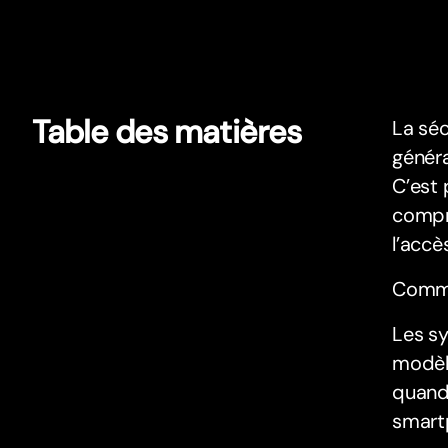
Table des matières
La séc
généra
C’est 
compro
l’accè
Comme
Les sy
modèl
quand 
smart