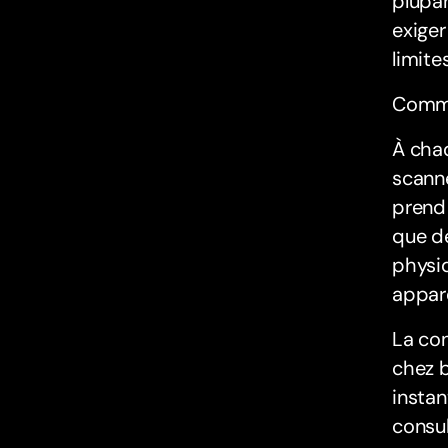
plupa
exiger
limites
Comme
À chaq
scanne
prend 
que de
physiq
appare
La con
chez b
insta
consul