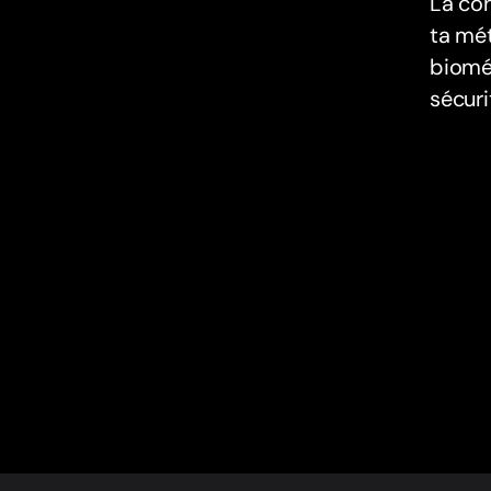
La con
ta mé
biomé
sécuri