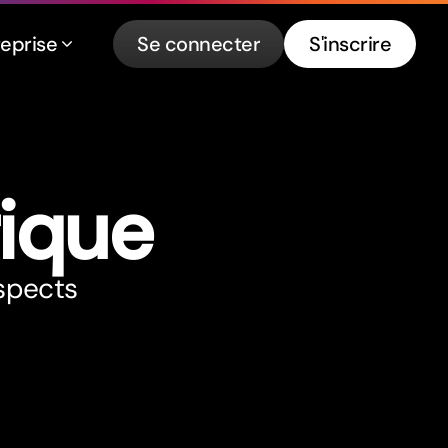
reprise
Se connecter
S'inscrire
rique
aspects