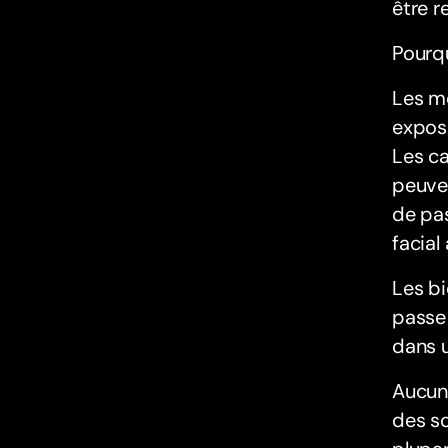
être r
Pourqu
Les mo
exposé
Les ca
peuven
de pas
facial
Les bi
passe 
dans 
Aucun
des sc