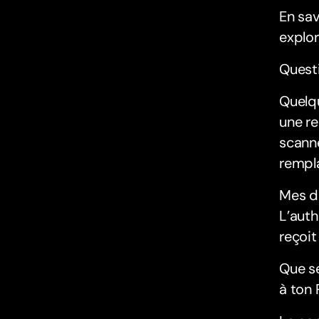
En sav
explor
Quest
Quelq
une re
scanne
rempla
Mes d
L’auth
reçoit
Que se
à ton