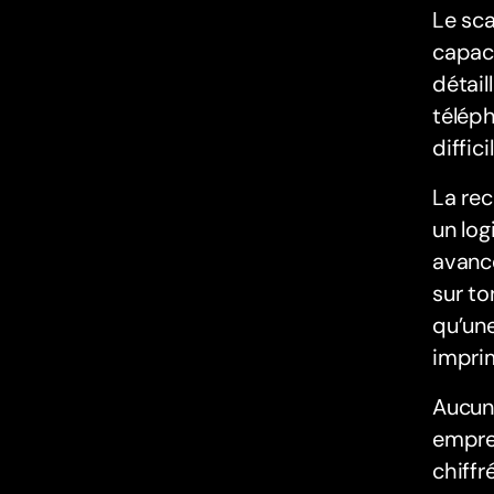
Le sca
capaci
détail
téléph
diffic
La rec
un log
avancé
sur to
qu’une
impri
Aucun
emprei
chiffr