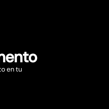
mento
to en tu