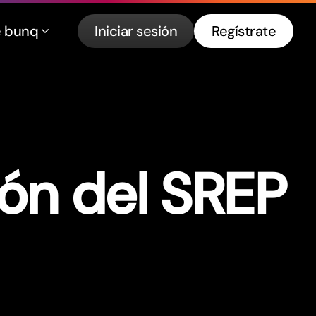
e bunq
Iniciar sesión
Regístrate
ión del SREP