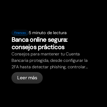
5 minuto de lectura
Finanzas
Banca online segura:
consejos prácticos
Consejos para mantener tu Cuenta
Bancaria protegida, desde configurar la
2FA hasta detectar phishing, controlar
tus tarjetas y saber qué cosas
Leer más
gestiona bunq automáticamente.