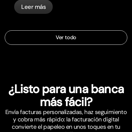
tus tarjetas y saber qué cosas
Leer más
gestiona bunq automáticamente.
Ver todo
¿Listo para una banca
más fácil?
Envía facturas personalizadas, haz seguimiento
y cobra más rápido: la facturación digital
convierte el papeleo en unos toques en tu