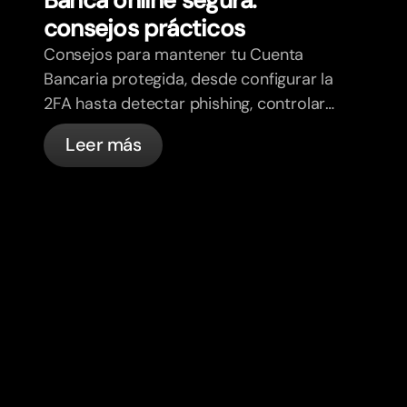
consejos prácticos
Consejos para mantener tu Cuenta
Bancaria protegida, desde configurar la
2FA hasta detectar phishing, controlar
tus tarjetas y saber qué cosas
Leer más
gestiona bunq automáticamente.