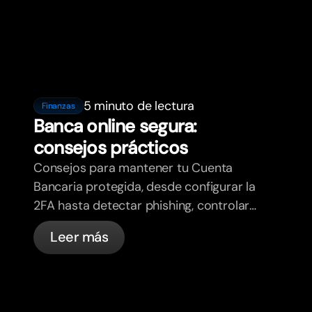
5 minuto de lectura
Finanzas
Banca online segura:
consejos prácticos
Consejos para mantener tu Cuenta
Bancaria protegida, desde configurar la
2FA hasta detectar phishing, controlar
tus tarjetas y saber qué cosas
Leer más
gestiona bunq automáticamente.