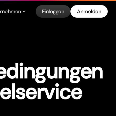
ernehmen
Einloggen
Anmelden
edingungen
elservice