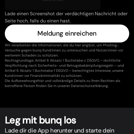
Lade einen Screenshot der verdächtigen Nachricht oder 
Seite hoch, falls du einen hast.
Meldung einreichen
Wir verarbeiten die Informationen, die du hier angibst, um Phishing-
Versuche gegen bunq Kund:innen zu untersuchen und Nutzer:innen vor 
weiterem Schaden zu schützen.
Rechtsgrundlage: Artikel 6 Absatz 1 Buchstabe c DSGVO – rechtliche 
Verpflichtung nach Sicherheits- und Betrugsbekämpfungsregeln – und 
Artikel 6 Absatz 1 Buchstabe f DSGVO – berechtigtes Interesse, unsere 
Kund:innen vor Finanzkriminalität zu schützen.
Die Aufbewahrungsfrist und vollständige Details zu Ihren Rechten als 
betroffene Person finden Sie in unserer Datenschutzerklärung.
Leg mit bunq los
Lade dir die App herunter und starte dein