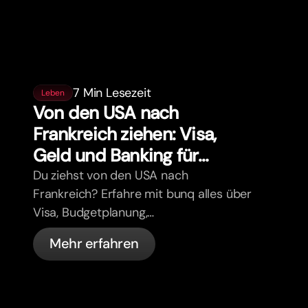
7 Min Lesezeit
Leben
Von den USA nach
Frankreich ziehen: Visa,
Geld und Banking für
Expats
Du ziehst von den USA nach
Frankreich? Erfahre mit bunq alles über
Visa, Budgetplanung,
Krankenversicherung, Steuern,
Mehr erfahren
Führerschein-Regeln und Banking für
Expats.