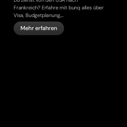
Expats
Frankreich? Erfahre mit bunq alles über
Visa, Budgetplanung,
Krankenversicherung, Steuern,
Mehr erfahren
Führerschein-Regeln und Banking für
Expats.