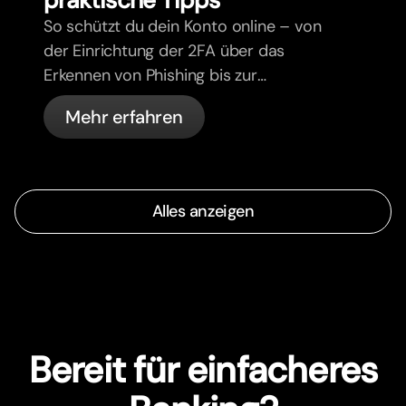
praktische Tipps
So schützt du dein Konto online – von
der Einrichtung der 2FA über das
Erkennen von Phishing bis zur
Kartenverwaltung und den
Mehr erfahren
automatischen Sicherheitsfunktionen
von bunq.
Alles anzeigen
Bereit für einfacheres