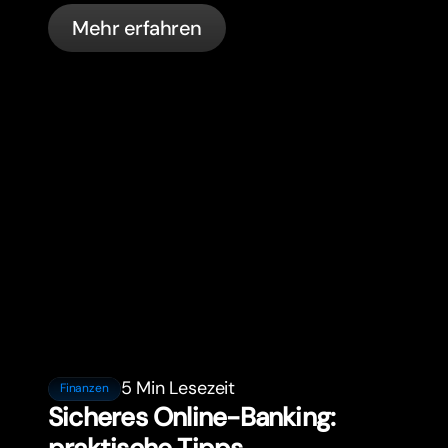
Krankenversicherung, Steuern,
Mehr erfahren
Führerschein-Regeln und Banking für
Expats.
5 Min Lesezeit
Finanzen
Sicheres Online-Banking: