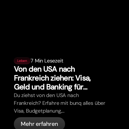
7 Min Lesezeit
Leben
Von den USA nach
Frankreich ziehen: Visa,
Geld und Banking für
Expats
Du ziehst von den USA nach
Frankreich? Erfahre mit bunq alles über
Visa, Budgetplanung,
Krankenversicherung, Steuern,
Mehr erfahren
Führerschein-Regeln und Banking für