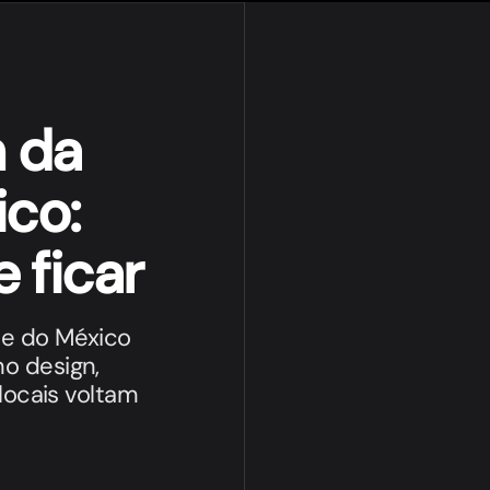
 da
co:
 ficar
de do México
o design,
locais voltam