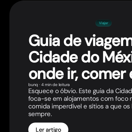
Viajar
Guia de viagem
Cidade do Méxi
onde ir, comer e
bunq
·
4 min de leitura
Esquece o óbvio. Este guia da Cida
foca-se em alojamentos com foco n
comida imperdível e sítios a que os 
sempre.
Ler artigo