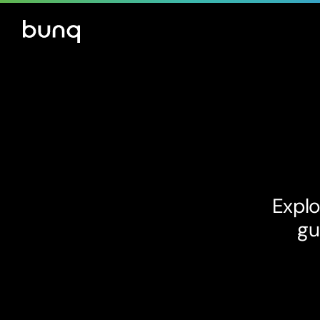
Explo
gu