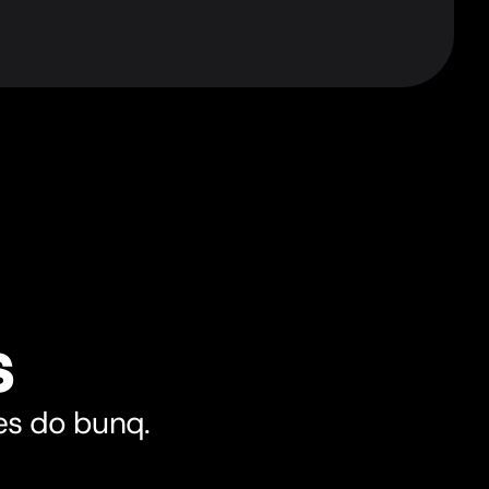
s
des do bunq.