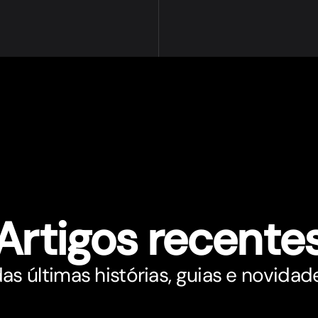
Ar
t
igos recente
das últimas histórias, guias e novida