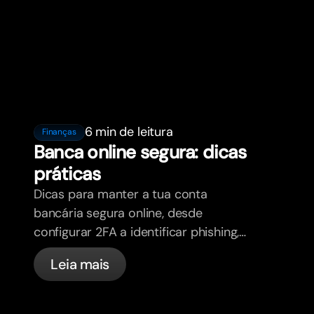
6 min de leitura
Finanças
Banca online segura: dicas
práticas
Dicas para manter a tua conta
bancária segura online, desde
configurar 2FA a identificar phishing,
controlar os teus cartões e saber o
Leia mais
que a bunq trata automaticamente.