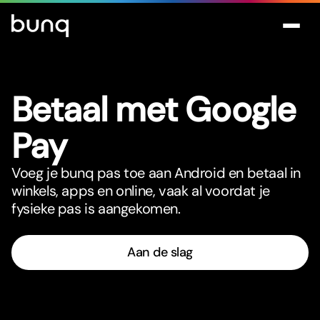
Betaal met Google
Pay
Voeg je bunq pas toe aan Android en betaal in
winkels, apps en online, vaak al voordat je
fysieke pas is aangekomen.
Aan de slag