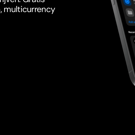
n, multicurrency
.