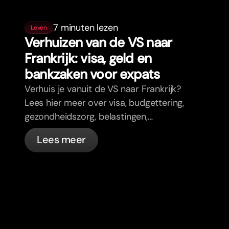
7 minuten lezen
Leven
Verhuizen van de VS naar
Frankrijk: visa, geld en
bankzaken voor expats
Verhuis je vanuit de VS naar Frankrijk?
Lees hier meer over visa, budgettering,
gezondheidszorg, belastingen,
verkeersregels en bankzaken voor
Lees meer
expats in Frankrijk met bunq.