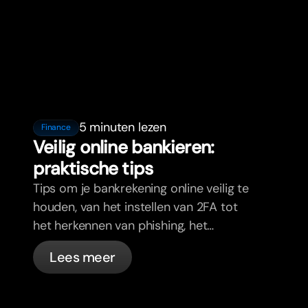
5 minuten lezen
Finance
Veilig online bankieren:
praktische tips
Tips om je bankrekening online veilig te
houden, van het instellen van 2FA tot
het herkennen van phishing, het
beheren van je passen en wat bunq
Lees meer
automatisch voor je regelt.