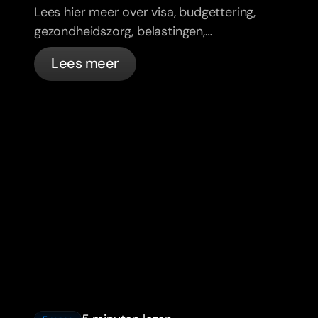
Lees hier meer over visa, budgettering,
gezondheidszorg, belastingen,
verkeersregels en bankzaken voor
Lees meer
expats in Frankrijk met bunq.