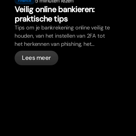
5 minuten lezen
Finance
Veilig online bankieren:
praktische tips
Tips om je bankrekening online veilig te
houden, van het instellen van 2FA tot
het herkennen van phishing, het
beheren van je passen en wat bunq
Lees meer
automatisch voor je regelt.