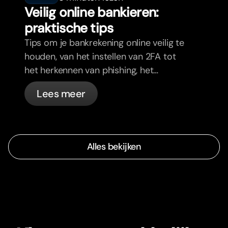
Veilig online bankieren:
praktische tips
Tips om je bankrekening online veilig te
houden, van het instellen van 2FA tot
het herkennen van phishing, het
beheren van je passen en wat bunq
Lees meer
automatisch voor je regelt.
Alles bekijken