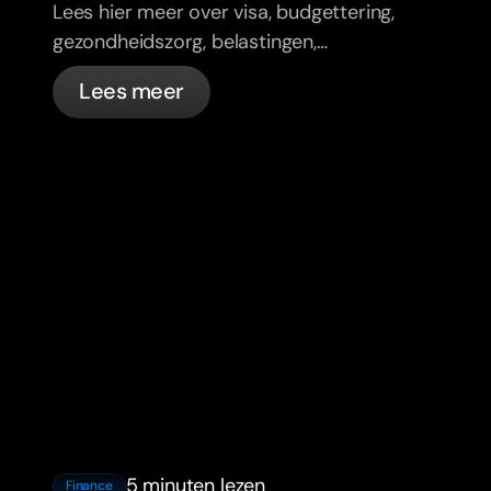
Lees hier meer over visa, budgettering,
gezondheidszorg, belastingen,
verkeersregels en bankzaken voor
Lees meer
expats in Frankrijk met bunq.
5 minuten lezen
Finance