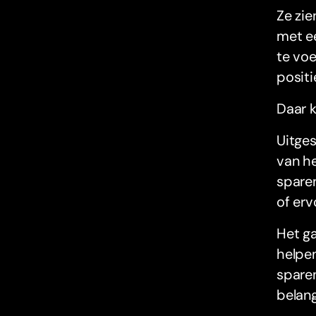
Ze zie
met ee
te voe
positi
Daar k
Uitges
van he
sparen
of erv
Het ga
helpen
sparen
belang