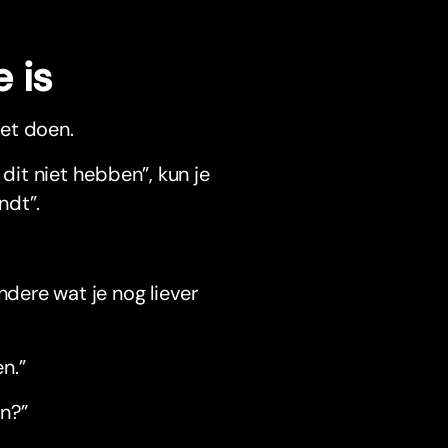
 is
et doen.
 dit niet hebben”, kun je
ndt”.
dere wat je nog liever
n.”
en?”