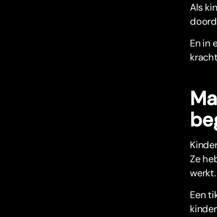
Als ki
doord
En in 
kracht
Maa
be
Kinde
Ze heb
werkt.
Een ti
kinder