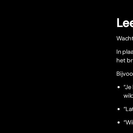
Le
Wachte
In pla
het br
Bijvoo
“Je
wil
“La
“Wi