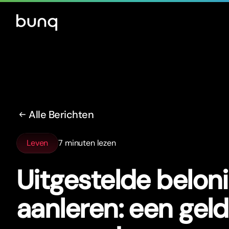
Alle Berichten
Leven
7 minuten lezen
Uitgestelde belon
aanleren: een gel