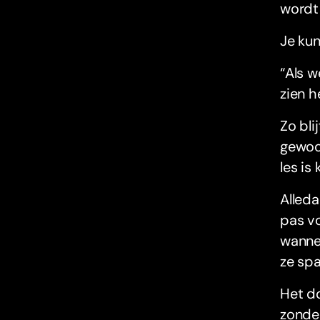
wordt 
Je kun
“Als w
zien h
Zo bli
gewoo
les is
Alleda
pas vo
wannee
ze spa
Het d
zonder