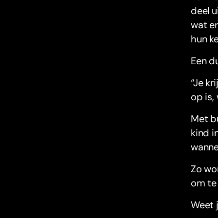
deel u
wat er
hun ke
Een du
“Je kr
op is,
Met 
kind i
wanne
Zo wor
om te
Weet j