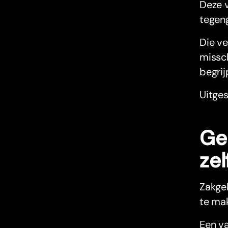
Deze v
tegeng
Die ve
missch
begrij
Uitges
Geb
ze
Zakgel
te ma
Een va