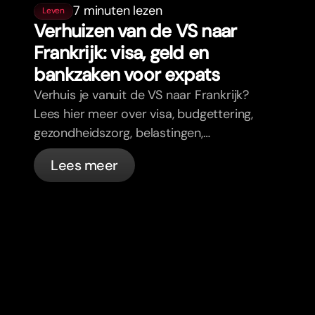
7 minuten lezen
Leven
Verhuizen van de VS naar
Frankrijk: visa, geld en
bankzaken voor expats
Verhuis je vanuit de VS naar Frankrijk?
Lees hier meer over visa, budgettering,
gezondheidszorg, belastingen,
verkeersregels en bankzaken voor
Lees meer
expats in Frankrijk met bunq.