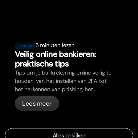
5 minuten lezen
Finance
Veilig online bankieren:
praktische tips
Tips om je bankrekening online veilig te
houden, van het instellen van 2FA tot
het herkennen van phishing, het
beheren van je passen en wat bunq
Lees meer
automatisch voor je regelt.
Alles bekijken