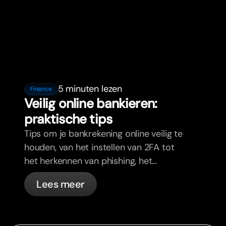
5 minuten lezen
Finance
Veilig online bankieren:
praktische tips
Tips om je bankrekening online veilig te
houden, van het instellen van 2FA tot
het herkennen van phishing, het
beheren van je passen en wat bunq
Lees meer
automatisch voor je regelt.