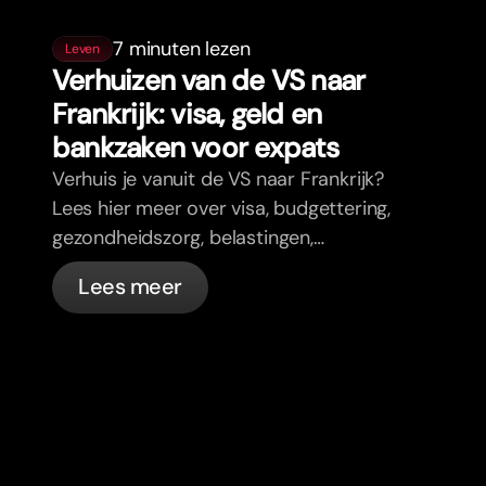
7 minuten lezen
Leven
Verhuizen van de VS naar
Frankrijk: visa, geld en
bankzaken voor expats
Verhuis je vanuit de VS naar Frankrijk?
Lees hier meer over visa, budgettering,
gezondheidszorg, belastingen,
verkeersregels en bankzaken voor
Lees meer
expats in Frankrijk met bunq.