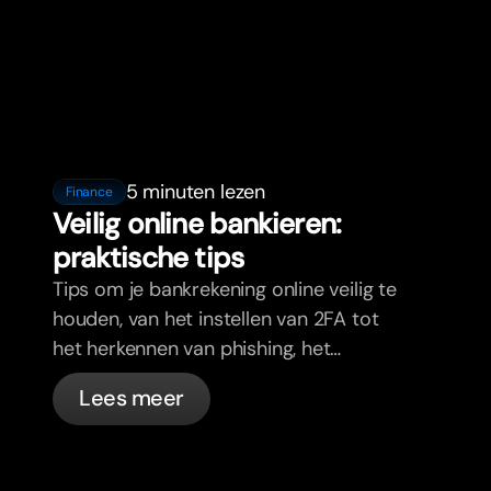
5 minuten lezen
Finance
Veilig online bankieren:
praktische tips
Tips om je bankrekening online veilig te
houden, van het instellen van 2FA tot
het herkennen van phishing, het
beheren van je passen en wat bunq
Lees meer
automatisch voor je regelt.