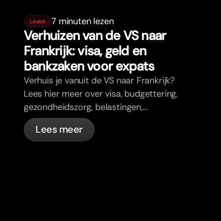
7 minuten lezen
Leven
Verhuizen van de VS naar
Frankrijk: visa, geld en
bankzaken voor expats
Verhuis je vanuit de VS naar Frankrijk?
Lees hier meer over visa, budgettering,
gezondheidszorg, belastingen,
verkeersregels en bankzaken voor
Lees meer
expats in Frankrijk met bunq.