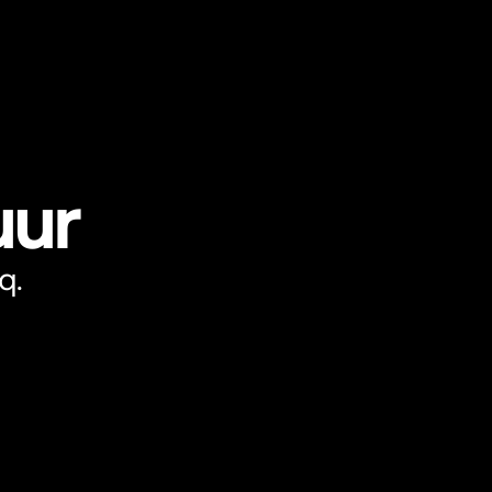
uur
q.