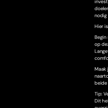
invest
doelen
nodig
Hier i
Begin 
op dez
Langet
comfor
Maak j
naarto
beide 
Tip: V
Dit h
overzi