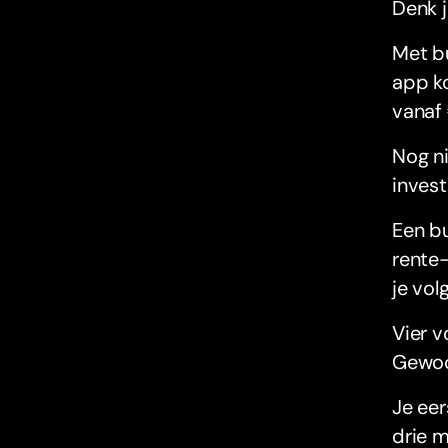
Denk 
Met bu
app ko
vanaf 
Nog ni
inves
Een bu
rente
je vol
Vier v
Gewoo
Je eer
drie m