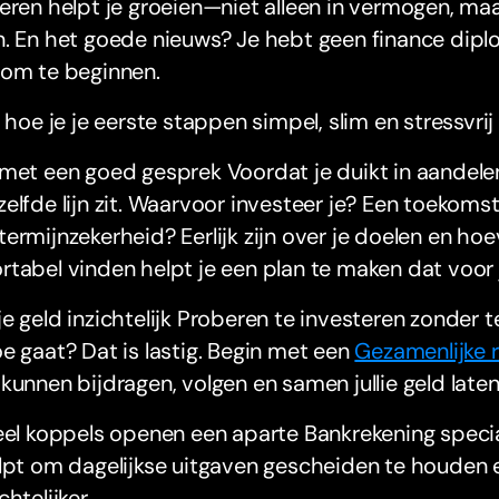
eren helpt je groeien—niet alleen in vermogen, ma
. En het goede nieuws? Je hebt geen finance dipl
 om te beginnen.
s hoe je je eerste stappen simpel, slim en stressvri
met een goed gesprek Voordat je duikt in aandelen
elfde lijn zit. Waarvoor investeer je? Een toekomst
ermijnzekerheid? Eerlijk zijn over je doelen en hoev
tabel vinden helpt je een plan te maken dat voor j
e geld inzichtelijk Proberen te investeren zonder t
e gaat? Dat is lastig. Begin met een
Gezamenlijke 
kunnen bijdragen, volgen en samen jullie geld laten
eel koppels openen een aparte Bankrekening specia
elpt om dagelijkse uitgaven gescheiden te houden
chtelijker.