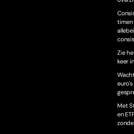
Consis
timen 
allebe
consis
Zie he
keer i
Wacht 
euro's
gespre
Met S
en ETF
zonder