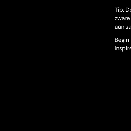
Tip: D
zware 
aan sa
Begin
inspir