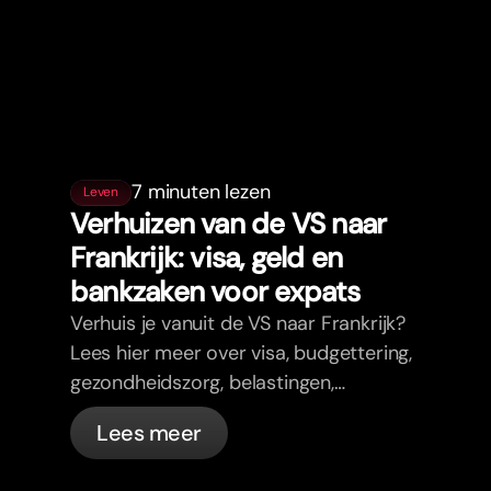
7 minuten lezen
Leven
Verhuizen van de VS naar
Frankrijk: visa, geld en
bankzaken voor expats
Verhuis je vanuit de VS naar Frankrijk?
Lees hier meer over visa, budgettering,
gezondheidszorg, belastingen,
verkeersregels en bankzaken voor
Lees meer
expats in Frankrijk met bunq.