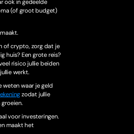
ar ook in gedeelde
oma (of groot budget)
j maakt.
 of crypto, zorg dat je
ig huis? Een grote reis?
eel risico jullie beiden
ullie werkt.
e weten waar je geld
rekening
zodat jullie
 groeien.
al voor investeringen.
 en maakt het