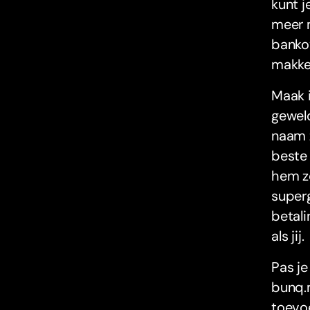
kunt j
meer m
bankov
makkel
Maak i
geweld
naam z
beste 
hem zo
super
betali
als jij.
Pas je
bunq.m
toevoe