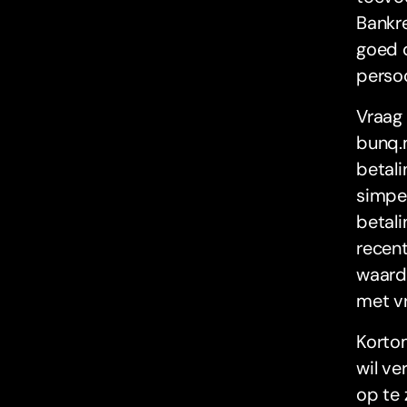
Bankre
goed d
persoo
Vraag 
bunq.m
betali
simpel
betali
recent
waarde
met vr
Kortom
wil ve
op te 