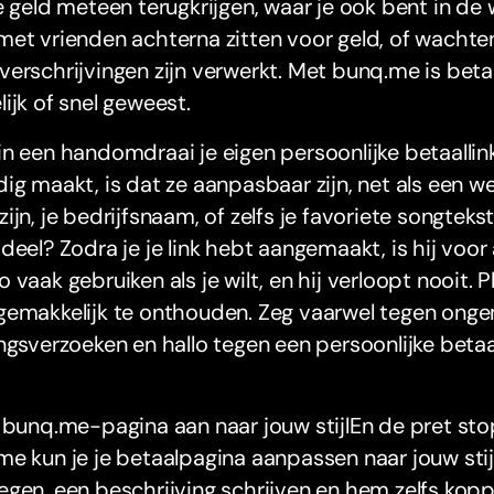
e geld meteen terugkrijgen, waar je ook bent in d
et vrienden achterna zitten voor geld, of wachte
erschrijvingen zijn verwerkt. Met bunq.me is bet
ijk of snel geweest.
n een handomdraai je eigen persoonlijke betaalli
ig maakt, is dat ze aanpasbaar zijn, net als een w
ijn, je bedrijfsnaam, of zelfs je favoriete songtekst.
deel? Zodra je je link hebt aangemaakt, is hij voor a
 vaak gebruiken als je wilt, en hij verloopt nooit. Plu
gemakkelijk te onthouden. Zeg vaarwel tegen onge
ngsverzoeken en hallo tegen een persoonlijke betaal
 bunq.me-pagina aan naar jouw stijlEn de pret sto
e kun je je betaalpagina aanpassen naar jouw stijl
gen, een beschrijving schrijven en hem zelfs kopp