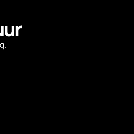
uur
q.