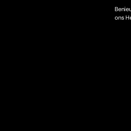
Benieu
ons H