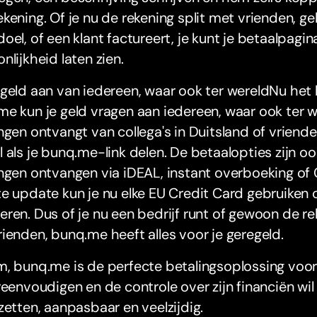
kening. Of je nu de rekening split met vrienden, g
oel, of een klant factureert, je kunt je betaalpagin
nlijkheid laten zien.
geld aan van iedereen, waar ook ter wereldNu het 
e kun je geld vragen aan iedereen, waar ook ter we
ngen ontvangt van collega's in Duitsland of vriende
 als je bunq.me-link delen. De betaalopties zijn oo
ngen ontvangen via iDEAL, instant overboeking of 
e update kun je nu elke EU Credit Card gebruiken
ren. Dus of je nu een bedrijf runt of gewoon de re
ienden, bunq.me heeft alles voor je geregeld.
, bunq.me is de perfecte betalingsoplossing voor 
reenvoudigen en de controle over zijn financiën wil
zetten, aanpasbaar en veelzijdig.