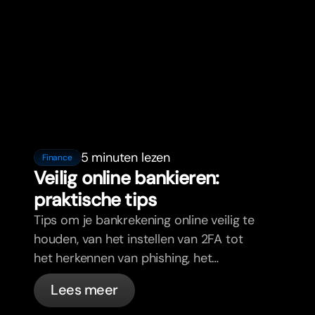
5 minuten lezen
Finance
Veilig online bankieren:
praktische tips
Tips om je bankrekening online veilig te
houden, van het instellen van 2FA tot
het herkennen van phishing, het
beheren van je passen en wat bunq
Lees meer
automatisch voor je regelt.