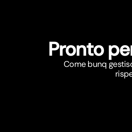
Pronto pe
Come bunq gestisce 
risp