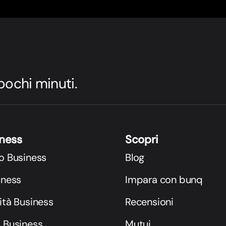
 pochi minuti.
iness
Scopri
o Business
Blog
iness
Impara con bunq
ità Business
Recensioni
i Business
Mutui