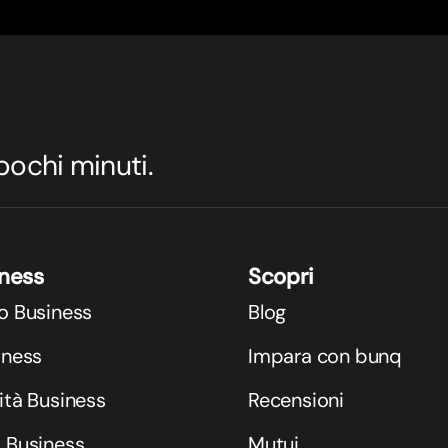
 pochi minuti.
iness
Scopri
o Business
Blog
iness
Impara con bunq
ità Business
Recensioni
i Business
Mutui