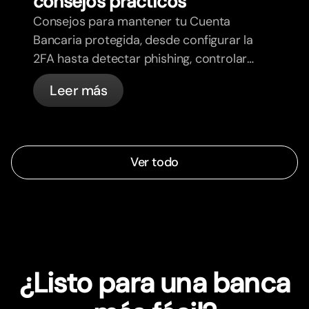
consejos prácticos
Consejos para mantener tu Cuenta
Bancaria protegida, desde configurar la
2FA hasta detectar phishing, controlar
tus tarjetas y saber qué cosas
Leer más
gestiona bunq automáticamente.
Ver todo
¿Listo para una banca