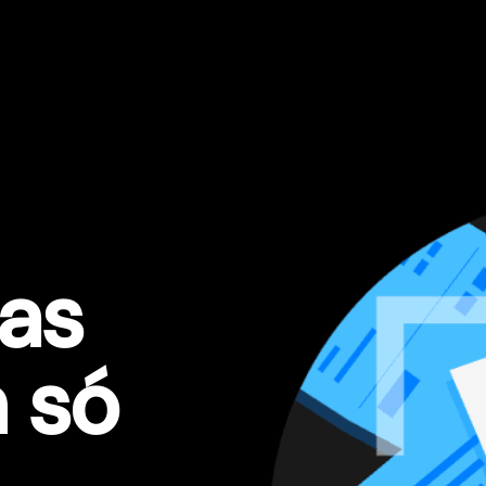
 as
 só