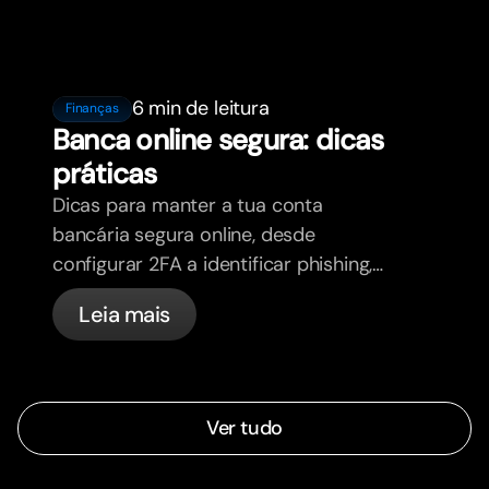
6 min de leitura
Finanças
Banca online segura: dicas
práticas
Dicas para manter a tua conta
bancária segura online, desde
configurar 2FA a identificar phishing,
controlar os teus cartões e saber o
Leia mais
que a bunq trata automaticamente.
Ver tudo