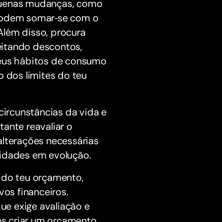
equenas mudanças, como
 podem somar‑se com o
Além disso, procura
eitando descontos,
teus hábitos de consumo
o dos limites do teu
circunstâncias da vida e
ante reavaliar o
alterações necessárias
sidades em evolução.
o do teu orçamento,
vos financeiros.
e exige avaliação e
es criar um orçamento