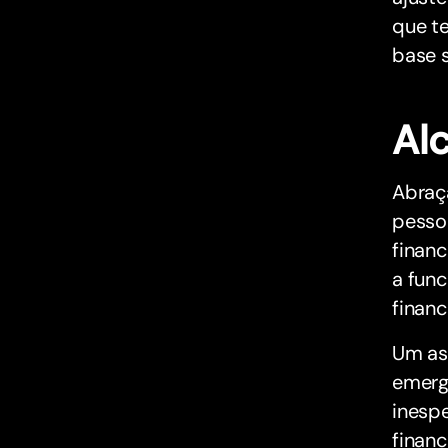
que te
base s
Al
Abraça
pesso
financ
a fun
financ
Um asp
emerg
inesp
financ