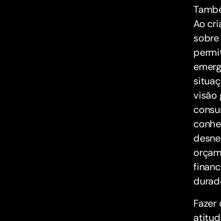
També
Ao cri
sobre 
permi
emergê
situa
visão 
consum
conhec
desne
orçam
financ
durad
Fazer
atitud