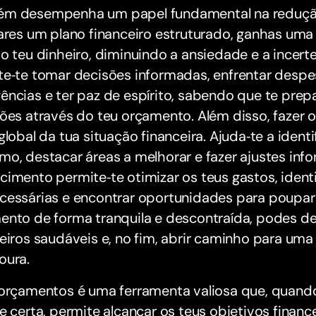
m desempenha um papel fundamental na redução 
ares um plano financeiro estruturado, ganhas uma
o teu dinheiro, diminuindo a ansiedade e a incert
te‑te tomar decisões informadas, enfrentar desp
ncias e ter paz de espírito, sabendo que te prep
ções através do teu orçamento. Além disso, fazer
global da tua situação financeira. Ajuda‑te a ident
o, destacar áreas a melhorar e fazer ajustes inf
imento permite‑te otimizar os teus gastos, ident
cessárias e encontrar oportunidades para poupar 
ento de forma tranquila e descontraída, podes d
eiros saudáveis e, no fim, abrir caminho para uma 
oura.
 orçamentos é uma ferramenta valiosa que, quan
e certa, permite alcançar os teus objetivos financei