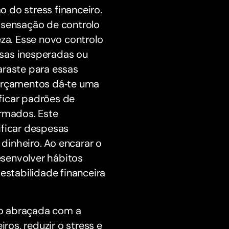
do stress financeiro.
 sensação de controlo
eza. Esse novo controlo
esas inesperadas ou
araste para essas
 orçamentos dá‑te uma
ificar padrões de
ormados. Este
ificar despesas
dinheiro. Ao encarar o
esenvolver hábitos
estabilidade financeira
do abraçada com a
ros, reduzir o stress e