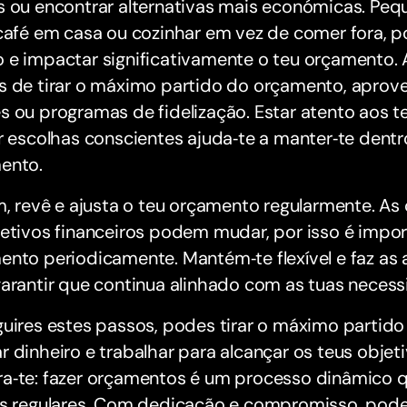
s ou encontrar alternativas mais económicas. P
 café em casa ou cozinhar em vez de comer fora,
 e impactar significativamente o teu orçamento. 
s de tirar o máximo partido do orçamento, aprov
s ou programas de fidelização. Estar atento aos 
r escolhas conscientes ajuda‑te a manter‑te dentr
ento.
m, revê e ajusta o teu orçamento regularmente. As 
etivos financeiros podem mudar, por isso é import
nto periodicamente. Mantém‑te flexível e faz as 
garantir que continua alinhado com as tuas neces
guires estes passos, podes tirar o máximo partid
 dinheiro e trabalhar para alcançar os teus objeti
a‑te: fazer orçamentos é um processo dinâmico qu
es regulares. Com dedicação e compromisso, pod