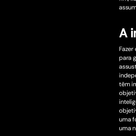
assumi
A 
Fazer 
para g
assust
indep
têm im
objeti
inteli
objeti
uma fo
uma n