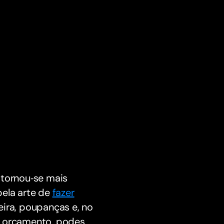
 tornou‑se mais
pela arte de
fazer
eira, poupanças e, no
o orçamento, podes