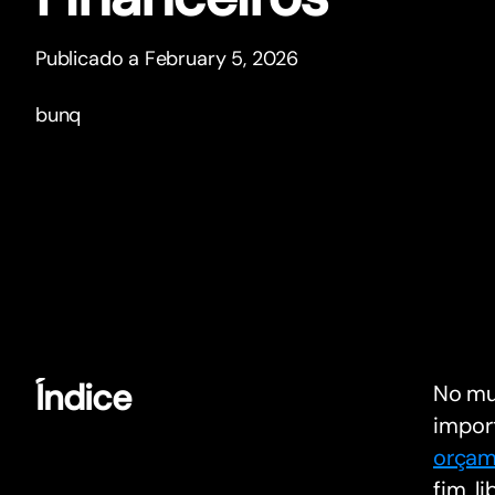
Publicado a February 5, 2026
bunq
Índice
No mun
import
orçam
fim, 