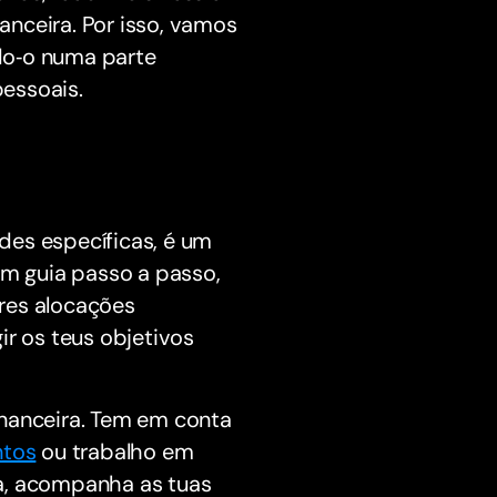
nceira. Por isso, vamos
do‑o numa parte
essoais.
des específicas, é um
um guia passo a passo,
res alocações
ir os teus objetivos
inanceira. Tem em conta
ntos
ou trabalho em
ma, acompanha as tuas