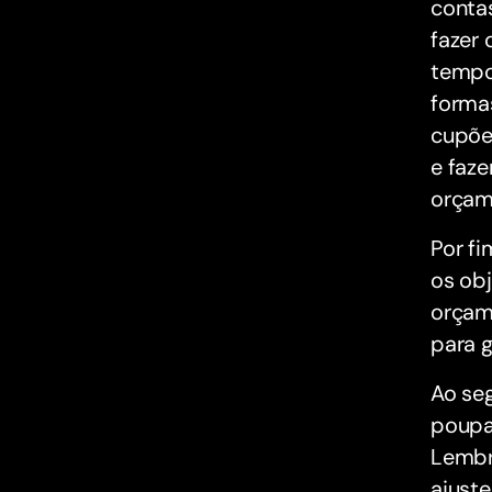
conta
fazer
tempo
forma
cupõe
e faze
orçam
Por fi
os obj
orçame
para 
Ao se
poupar
Lembr
ajust