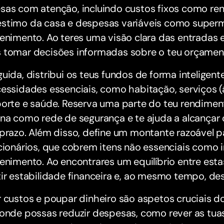
sas com atenção, incluindo custos fixos como re
stimo da casa e despesas variáveis como super
enimento. Ao teres uma visão clara das entradas e
 tomar decisões informadas sobre o teu orçamen
uida, distribui os teus fundos de forma inteligent
essidades essenciais, como habitação, serviços (ág
porte e saúde. Reserva uma parte do teu rendime
na como rede de segurança e te ajuda a alcançar 
prazo. Além disso, define um montante razoável p
cionários, que cobrem itens não essenciais como ir
enimento. Ao encontrares um equilíbrio entre est
ir estabilidade financeira e, ao mesmo tempo, desf
 custos e poupar dinheiro são aspetos cruciais d
onde possas reduzir despesas, como rever as tuas