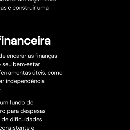
ças e construir uma
inanceira
de encarar as finanças
o seu bem‑estar
 ferramentas úteis, como
çar independência
.
r um fundo de
iro para despesas
 de dificuldades
consistente e