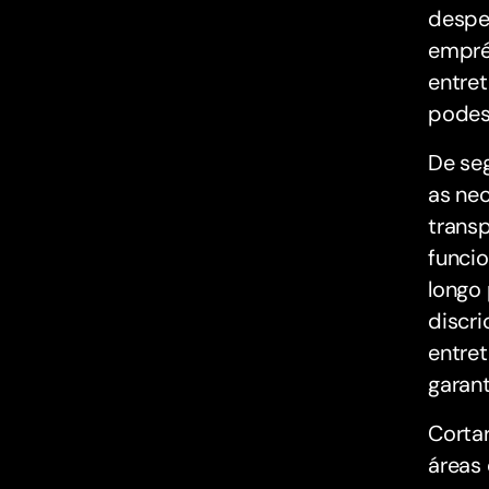
despe
empré
entret
podes
De seg
as nec
trans
funcio
longo 
discri
entret
garant
Cortar
áreas 