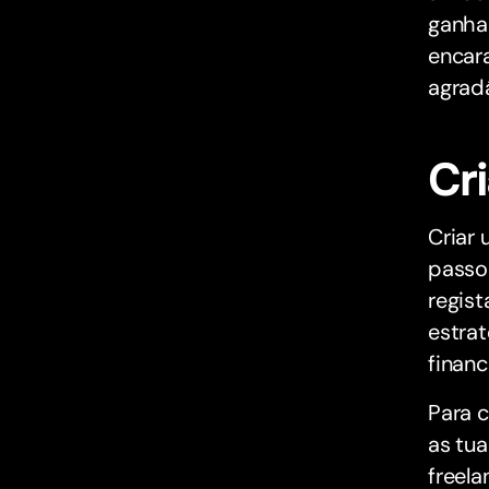
ganhar
encar
agrad
Cr
Criar
passo 
regis
estrat
financ
Para 
as tua
freel