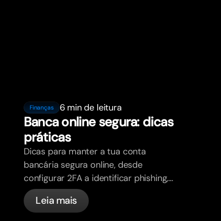
6 min de leitura
Finanças
Banca online segura: dicas
práticas
Dicas para manter a tua conta
bancária segura online, desde
configurar 2FA a identificar phishing,
controlar os teus cartões e saber o
Leia mais
que a bunq trata automaticamente.