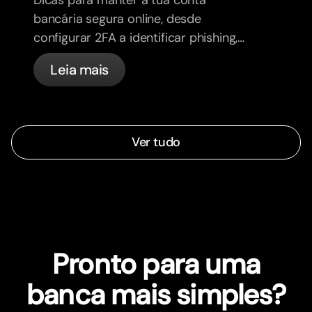
Dicas para manter a tua conta
bancária segura online, desde
configurar 2FA a identificar phishing,
controlar os teus cartões e saber o
Leia mais
que a bunq trata automaticamente.
Ver tudo
Pronto para uma
banca mais simples?