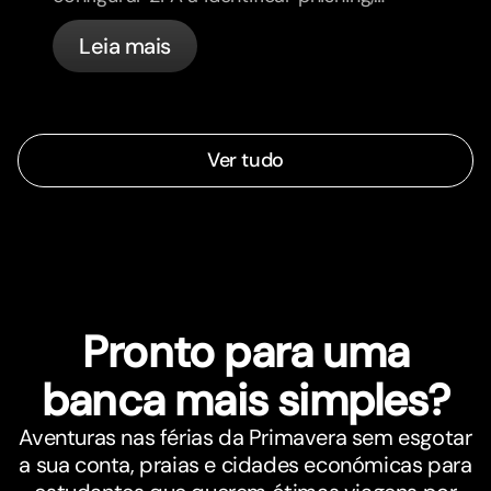
controlar os teus cartões e saber o
Leia mais
que a bunq trata automaticamente.
Ver tudo
Pronto para uma
banca mais simples?
Aventuras nas férias da Primavera sem esgotar
a sua conta, praias e cidades económicas para