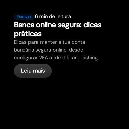
6 min de leitura
Finanças
Banca online segura: dicas
práticas
Dicas para manter a tua conta
bancária segura online, desde
configurar 2FA a identificar phishing,
controlar os teus cartões e saber o
Leia mais
que a bunq trata automaticamente.