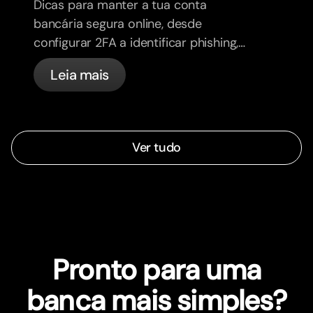
Dicas para manter a tua conta
bancária segura online, desde
configurar 2FA a identificar phishing,
controlar os teus cartões e saber o
Leia mais
que a bunq trata automaticamente.
Ver tudo
Pronto para uma
banca mais simples?