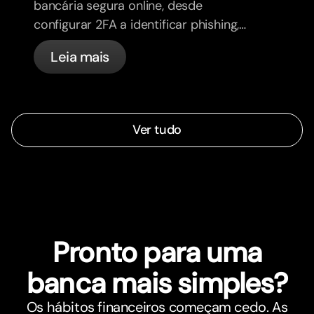
bancária segura online, desde
configurar 2FA a identificar phishing,
controlar os teus cartões e saber o
Leia mais
que a bunq trata automaticamente.
Ver tudo
Pronto para uma
banca mais simples?
Os hábitos financeiros começam cedo. As