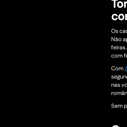
To
co
Os ca
Não a
feira
com f
Com
segun
nas vo
românt
Sem p