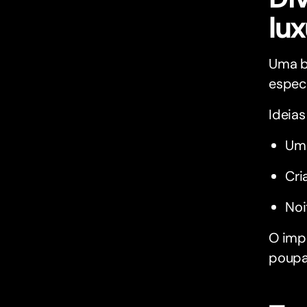
lu
Uma b
especi
Ideia
Um 
Cri
Noi
O impo
poupa