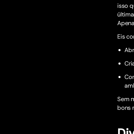
isso 
últim
Apena
Eis c
Ab
Cri
Con
am
Sem m
bons 
Di