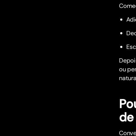
Começ
Adi
Dec
Esc
Depois
ou pe
natur
Po
de
Conver