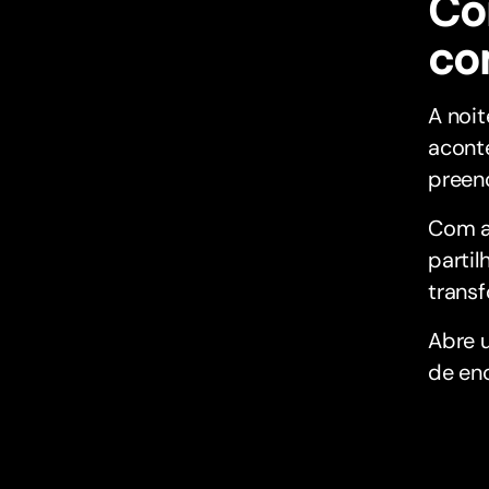
Co
co
A noit
acont
preen
Com a
parti
transf
Abre
de en