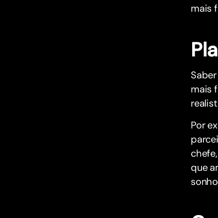
mais f
Pla
Saber 
mais 
realist
Por e
parcei
chefe,
que a
sonho 