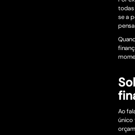
todas
se a 
pensar
Quando
finan
moment
Sob
fi
Ao fa
único
orçam