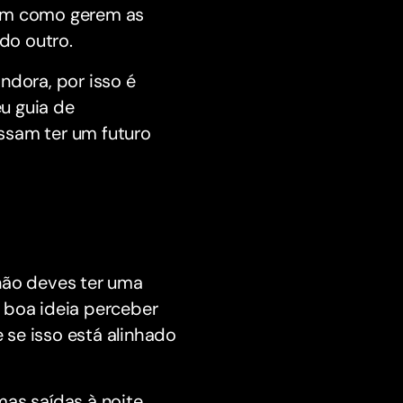
rem como gerem as
do outro.
ndora, por isso é
u guia de
ossam ter um futuro
 não deves ter uma
 boa ideia perceber
se isso está alinhado
mas saídas à noite