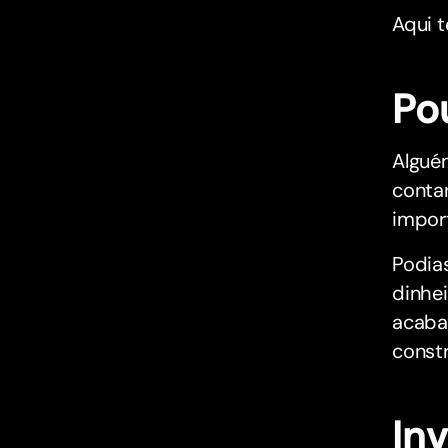
Aqui 
Po
Algué
contar
impor
Podia
dinhe
acaba
const
In