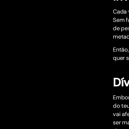
Cada 
Sem f
de pes
metad
Então
quer 
Dí
Embora
do teu
vai af
ser ma