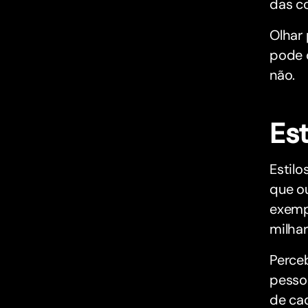
das co
Olhar
pode d
não.
‍Es
Estilo
que ou
exemp
milha
Perce
pesso
de cad