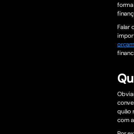
forma
finan
Falar 
impor
orçam
financ
Qu
Obvia
conver
quão r
com a 
Por ex