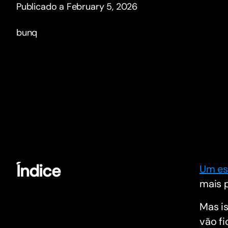
Publicado a February 5, 2026
bunq
Índice
Um es
mais 
Mas is
vão fi