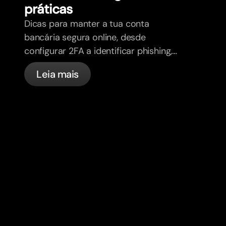
práticas
Dicas para manter a tua conta
bancária segura online, desde
configurar 2FA a identificar phishing,
controlar os teus cartões e saber o
Leia mais
que a bunq trata automaticamente.