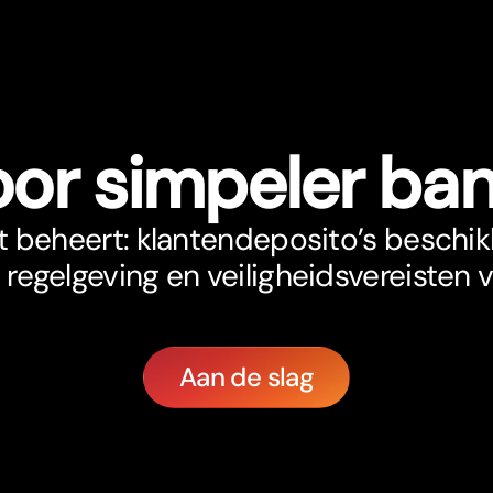
oor simpeler ba
it beheert: klantendeposito’s beschi
e regelgeving en veiligheidsvereisten 
Aan de slag