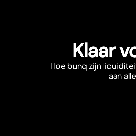
Klaar v
Hoe bunq zijn liquidite
aan all