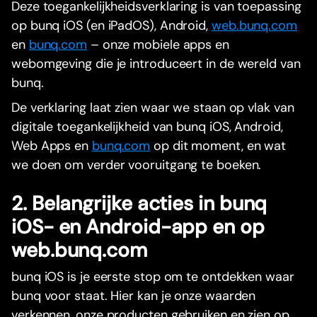
Deze toegankelijkheidsverklaring is van toepassing
op bunq iOS (en iPadOS), Android,
web.bunq.com
en
bunq.com
– onze mobiele apps en
webomgeving die je introduceert in de wereld van
bunq.
De verklaring laat zien waar we staan op vlak van
digitale toegankelijkheid van bunq iOS, Android,
Web Apps en
bunq.com
op dit moment, en wat
we doen om verder vooruitgang te boeken.
2. Belangrijke acties in bunq
iOS- en Android-app en op
web.bunq.com
bunq iOS is je eerste stop om te ontdekken waar
bunq voor staat. Hier kan je onze waarden
verkennen, onze producten gebruiken en zien op