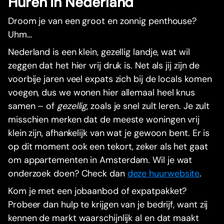
Huren in Nederland
Droom je van een groot en zonnig penthouse?
Uhm…
Nederland is een klein, gezellig landje, wat wil
zeggen dat het hier vrij druk is. Net als jij zijn de
voorbije jaren veel expats zich bij de locals komen
voegen, dus we wonen hier allemaal heel knus
samen – of
gezellig
, zoals je snel zult leren. Je zult
misschien merken dat de meeste woningen vrij
klein zijn, afhankelijk van wat je gewoon bent. Er is
op dit moment ook een tekort, zeker als het gaat
om appartementen in Amsterdam. Wil je wat
onderzoek doen? Check dan
deze huurwebsite
.
Kom je met een jobaanbod of expatpakket?
Probeer dan hulp te krijgen van je bedrijf, want zij
kennen de markt waarschijnlijk al en dat maakt