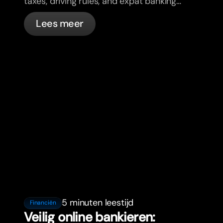
taxes, driving rules, and expat banking
in France with bunq.
Lees meer
5 minuten leestijd
Financiën
Veilig online bankieren: