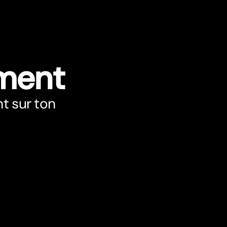
ment
nt sur ton