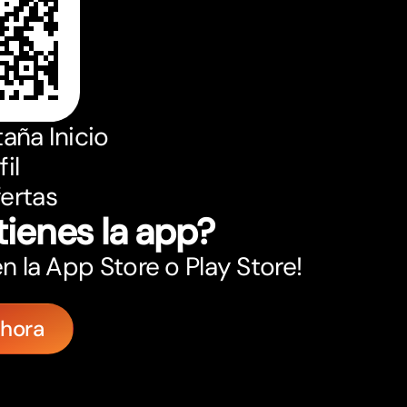
taña Inicio
il
fertas
tienes la app?
n la App Store o Play Store!
ahora