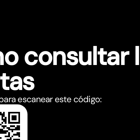
 consultar 
t
as
 para escanear este código: