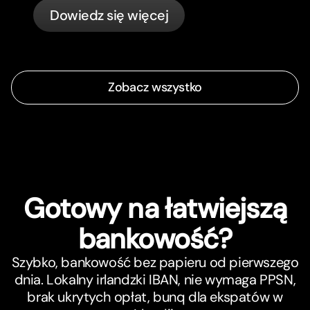
phishing, kontrolę kart, aż po to, co
Dowiedz się więcej
bunq załatwia automatycznie.
Zobacz wszystko
Gotowy na łatwiejszą
bankowość?
Szybko, bankowość bez papieru od pierwszego
dnia. Lokalny irlandzki IBAN, nie wymaga PPSN,
brak ukrytych opłat, bunq dla ekspatów w